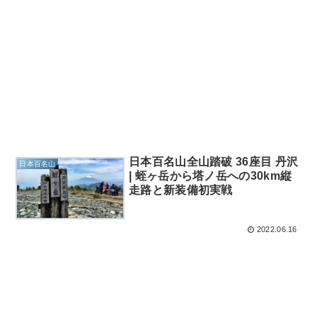
日本百名山全山踏破 36座目 丹沢
日本百名山
| 蛭ヶ岳から塔ノ岳への30km縦
走路と新装備初実戦
2022.06.16