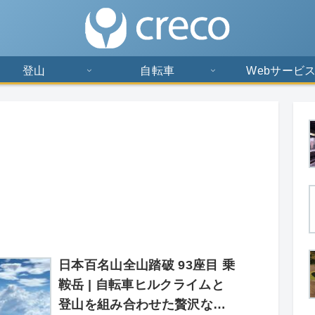
登山
自転車
Webサービ
日本百名山全山踏破 93座目 乗
鞍岳 | 自転車ヒルクライムと
登山を組み合わせた贅沢な山