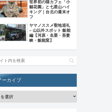
世界初の猫カフェ「小
貓花園」と七星山ハイ
キング｜台北の週末オ
フ
ヤマノススメ聖地巡礼
– 山以外スポット 飯能
編【河原・名栗・吾妻
峡・飯能窯】
アーカイブ