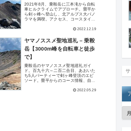
行
2021年8月、乗鞍岳に三本滝から自転
車ヒルクライムでアプローチ。畳平か
ら剣ヶ峰へ登山し、北アルプス大パノ
ラマを満喫。アクセス、コースタイ
ム、費用、写真52枚を詳細記録。
2022.12.19
ヤマノススメ聖地巡礼 – 乗鞍
岳【3000m峰を自転車と徒歩
で】
乗鞍岳のヤマノススメ聖地巡礼ガイ
ド。百九十六～二百二合目、あおいた
ち5人パーティーで剣ヶ峰登頂のエピ
ソード。畳平からのコース情報、自転
車ヒルクライムの巡礼記録も紹介。
2022.05.29