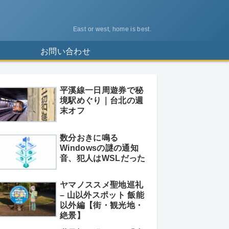
East or west, home is best.
ス
お問い合わせ
平溪線一日周遊券で秘
境駅めぐり｜台北の週
末オフ
数分おきに鳴る
Windowsの謎の通知
音、犯人はWSLだった
ヤマノススメ聖地巡礼
– 山以外スポット 飯能
以外編【街・観光地・
絶景】