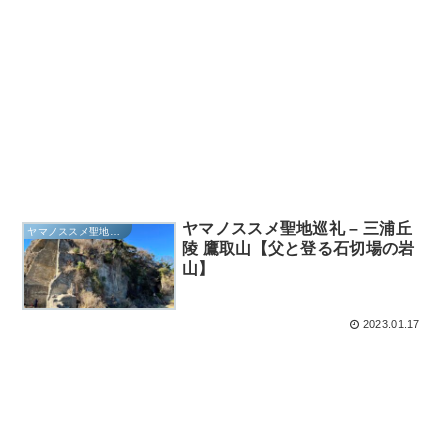
ヤマノススメ聖地巡礼 – 三浦丘
ヤマノススメ聖地巡礼
陵 鷹取山【父と登る石切場の岩
山】
2023.01.17