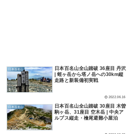
日本百名山全山踏破 36座目 丹沢
日本百名山
| 蛭ヶ岳から塔ノ岳への30km縦
走路と新装備初実戦
2022.06.16
日本百名山全山踏破 30座目 木曽
日本百名山
駒ヶ岳、31座目 空木岳 | 中央ア
ルプス縦走・檜尾避難小屋泊