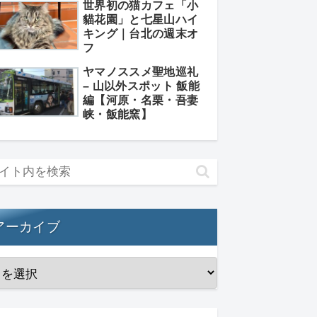
世界初の猫カフェ「小
貓花園」と七星山ハイ
キング｜台北の週末オ
フ
ヤマノススメ聖地巡礼
– 山以外スポット 飯能
編【河原・名栗・吾妻
峡・飯能窯】
アーカイブ