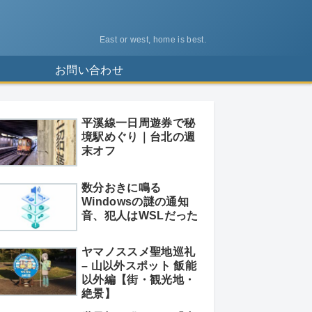
East or west, home is best.
ス
お問い合わせ
平溪線一日周遊券で秘
境駅めぐり｜台北の週
末オフ
数分おきに鳴る
Windowsの謎の通知
音、犯人はWSLだった
ヤマノススメ聖地巡礼
– 山以外スポット 飯能
以外編【街・観光地・
絶景】