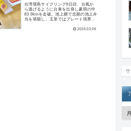
の街
台湾環島サイクリング8日目、台風か
ら逃げるように台東を出発し豪雨の中
83.9kmを走破。池上郷で念願の池上弁
当を堪能し、玉里ではプレート境界モ
ニュメントと日本統治時代の玉里神社
2026.03.06
を訪問。鴨肉麺の夕食、910 Hostelの
おもてなしなど、雨の日ならではの環
島体験を綴る。