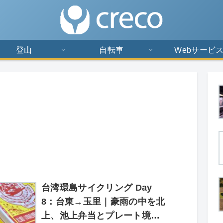
登山
自転車
Webサービ
台湾環島サイクリング Day
8：台東→玉里｜豪雨の中を北
上、池上弁当とプレート境界