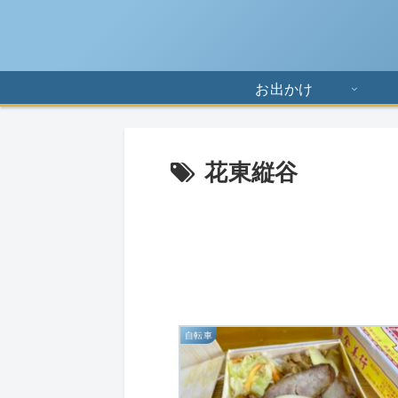
お出かけ
花東縦谷
自転車