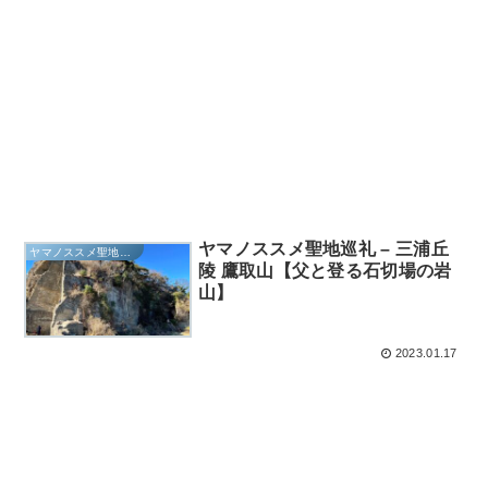
ヤマノススメ聖地巡礼 – 三浦丘
ヤマノススメ聖地巡礼
陵 鷹取山【父と登る石切場の岩
山】
2023.01.17