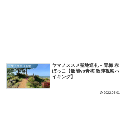
ヤマノススメ聖地巡礼 – 青梅 赤
ヤマノススメ聖地巡礼
ぼっこ【飯能vs青梅 敵陣視察ハ
イキング】
2022.05.01