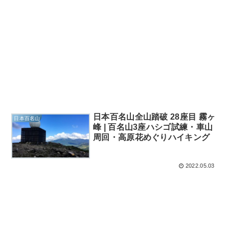
日本百名山全山踏破 28座目 霧ヶ
日本百名山
峰 | 百名山3座ハシゴ試練・車山
周回・高原花めぐりハイキング
2022.05.03