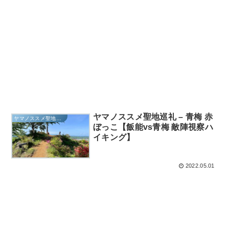
ヤマノススメ聖地巡礼 – 青梅 赤
ヤマノススメ聖地巡礼
ぼっこ【飯能vs青梅 敵陣視察ハ
イキング】
2022.05.01