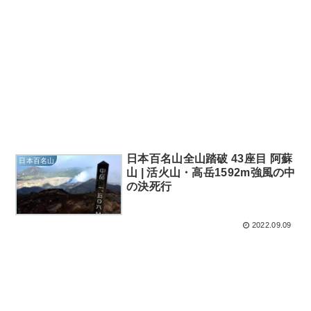
日本百名山全山踏破 43座目 阿蘇
日本百名山
山 | 活火山・高岳1592m強風の中
の決死行
2022.09.09