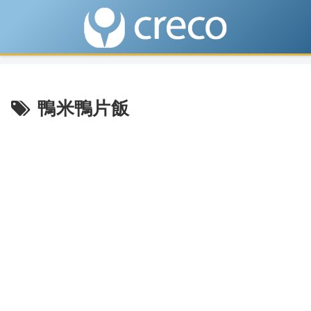
鴨米鴨片飯