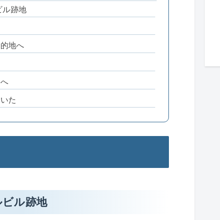
ビル跡地
目的地へ
地へ
だいた
ルビル跡地