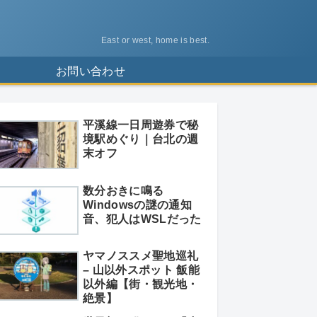
East or west, home is best.
ス
お問い合わせ
平溪線一日周遊券で秘
境駅めぐり｜台北の週
末オフ
数分おきに鳴る
Windowsの謎の通知
音、犯人はWSLだった
ヤマノススメ聖地巡礼
– 山以外スポット 飯能
以外編【街・観光地・
絶景】