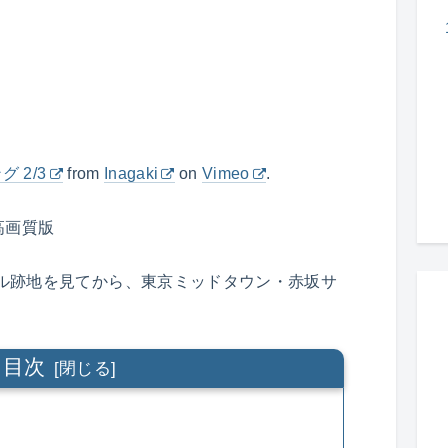
 2/3
from
Inagaki
on
Vimeo
.
高画質版
ビル跡地を見てから、東京ミッドタウン・赤坂サ
目次