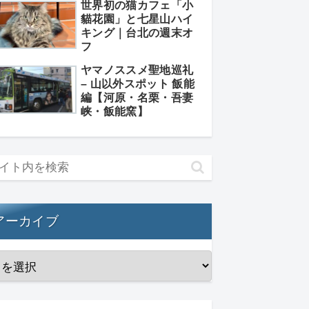
世界初の猫カフェ「小
貓花園」と七星山ハイ
キング｜台北の週末オ
フ
ヤマノススメ聖地巡礼
– 山以外スポット 飯能
編【河原・名栗・吾妻
峡・飯能窯】
アーカイブ