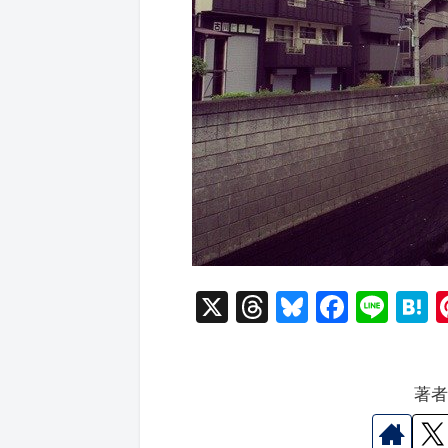
X
T
Bl
F
Li
hr
u
a
n
a
e
e
c
e
e
著
a
s
e
n
d
k
b
a