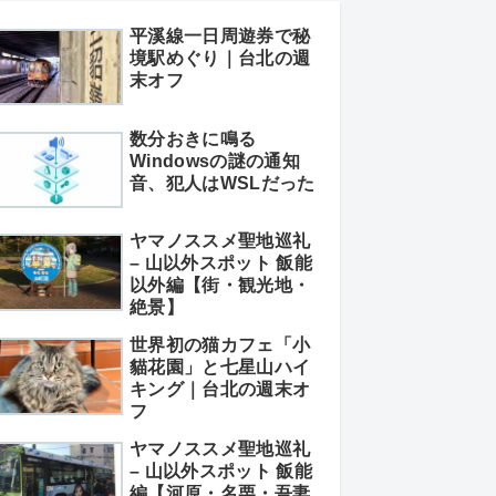
平溪線一日周遊券で秘
境駅めぐり｜台北の週
末オフ
数分おきに鳴る
Windowsの謎の通知
音、犯人はWSLだった
ヤマノススメ聖地巡礼
– 山以外スポット 飯能
以外編【街・観光地・
絶景】
世界初の猫カフェ「小
貓花園」と七星山ハイ
キング｜台北の週末オ
フ
ヤマノススメ聖地巡礼
– 山以外スポット 飯能
編【河原・名栗・吾妻