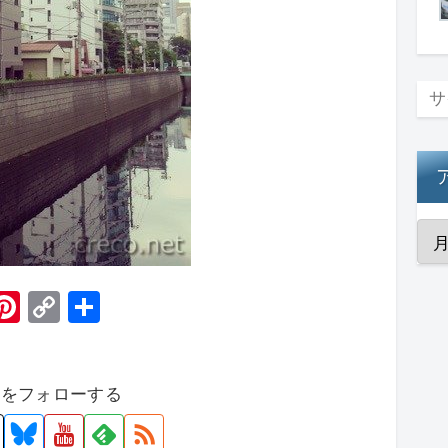
H
Pi
C
共
t
nt
o
有
er
p
者をフォローする
e
y
st
Li