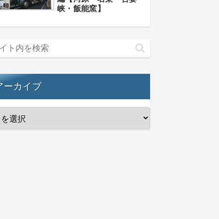
峡・飯能窯】
アーカイブ