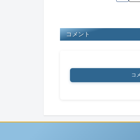
s
y
o
o
k
コメント
コ