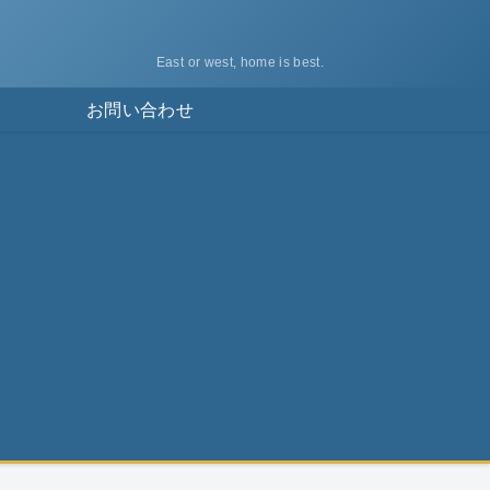
East or west, home is best.
ス
お問い合わせ