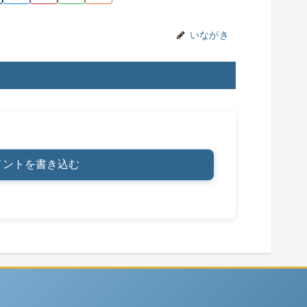
n
k
いながき
メントを書き込む