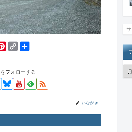
H
Pi
C
共
t
nt
o
有
er
p
者をフォローする
e
y
st
Li
n
k
いながき