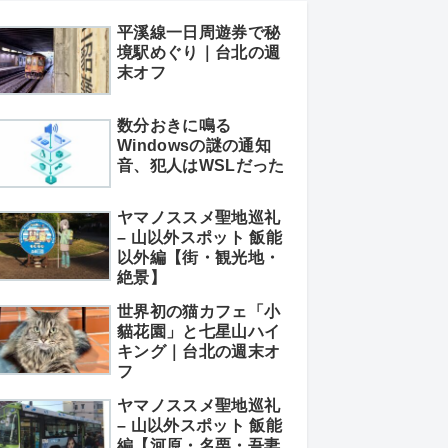
平溪線一日周遊券で秘
境駅めぐり｜台北の週
末オフ
数分おきに鳴る
Windowsの謎の通知
音、犯人はWSLだった
ヤマノススメ聖地巡礼
– 山以外スポット 飯能
以外編【街・観光地・
絶景】
世界初の猫カフェ「小
貓花園」と七星山ハイ
キング｜台北の週末オ
フ
ヤマノススメ聖地巡礼
– 山以外スポット 飯能
編【河原・名栗・吾妻