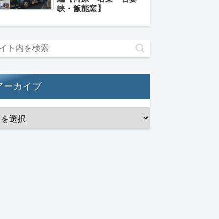
峡・飯能窯】
アーカイブ