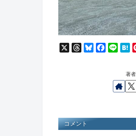
X
T
Bl
F
Li
hr
u
a
n
a
e
e
c
e
e
著
a
s
e
n
d
k
b
a
s
y
o
o
k
コメント