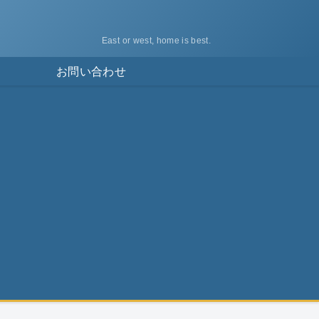
East or west, home is best.
ス
お問い合わせ