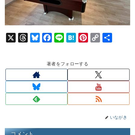
X
T
Bl
F
Li
H
Pi
C
共
hr
u
a
n
at
nt
o
有
e
e
c
e
e
er
p
著者をフォローする
a
s
e
n
e
y
d
k
b
a
st
Li
s
y
o
n
o
k
k
いながき
コメント