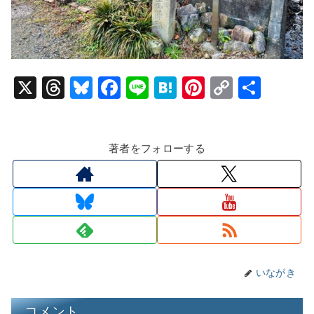
X
T
Bl
F
Li
H
Pi
C
共
hr
u
a
n
at
nt
o
有
e
e
c
e
e
er
p
著者をフォローする
a
s
e
n
e
y
d
k
b
a
st
Li
s
y
o
n
o
k
k
いながき
コメント