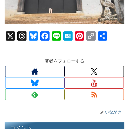
X
T
Bl
F
Li
H
Pi
C
共
hr
u
a
n
at
nt
o
有
e
e
c
e
e
er
p
著者をフォローする
a
s
e
n
e
y
d
k
b
a
st
Li
s
y
o
n
o
k
k
いながき
コメント