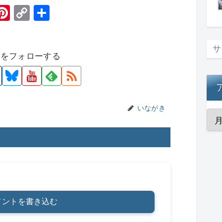
H
Pi
C
共
t
nt
o
有
er
p
者をフォローする
e
y
st
Li
n
k
いながき
メントを書き込む