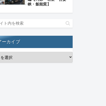
峡・飯能窯】
アーカイブ