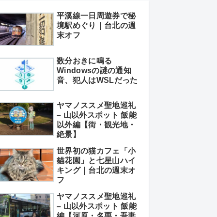
平溪線一日周遊券で秘
境駅めぐり｜台北の週
末オフ
数分おきに鳴る
Windowsの謎の通知
音、犯人はWSLだった
ヤマノススメ聖地巡礼
– 山以外スポット 飯能
以外編【街・観光地・
絶景】
世界初の猫カフェ「小
貓花園」と七星山ハイ
キング｜台北の週末オ
フ
ヤマノススメ聖地巡礼
– 山以外スポット 飯能
編【河原・名栗・吾妻