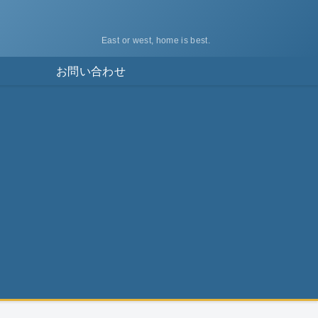
East or west, home is best.
ス
お問い合わせ