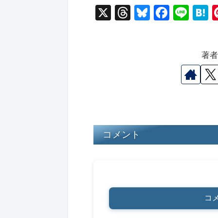
X
T
Bl
F
Li
hr
u
a
n
a
e
e
c
e
e
著
a
s
e
n
d
k
b
a
s
y
o
o
k
コメント
コ