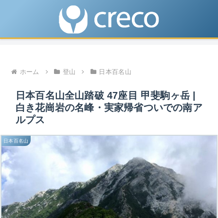
ホーム
登山
日本百名山
日本百名山全山踏破 47座目 甲斐駒ヶ岳 |
白き花崗岩の名峰・実家帰省ついでの南ア
ルプス
日本百名山