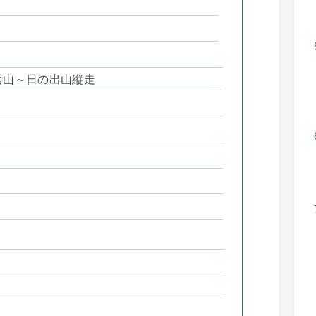
御岳山～日の出山縦走
）