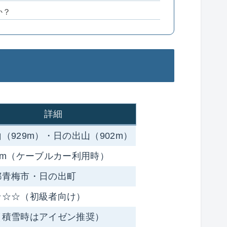
か？
詳細
（929m）・日の出山（902m）
0m（ケーブルカー利用時）
都青梅市・日の出町
☆☆☆（初級者向け）
（積雪時はアイゼン推奨）