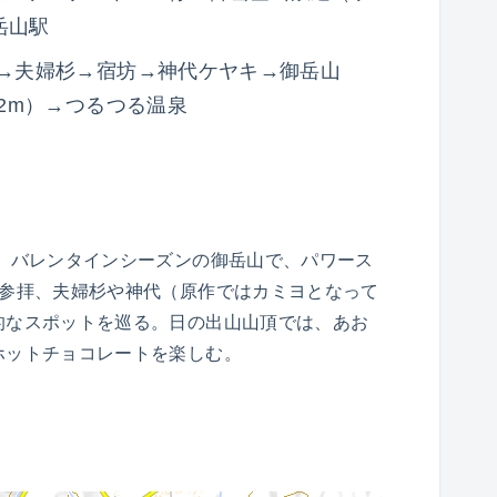
岳山駅
社→夫婦杉→宿坊→神代ケヤキ→御岳山
02m）→つるつる温泉
ン】バレンタインシーズンの御岳山で、パワース
で参拝、夫婦杉や神代（原作ではカミヨとなって
的なスポットを巡る。日の出山山頂では、あお
ホットチョコレートを楽しむ。