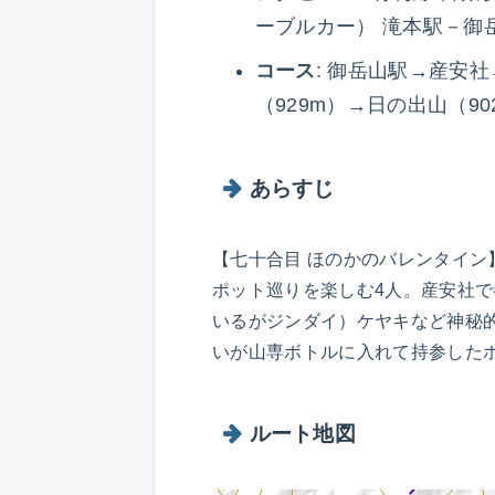
ーブルカー） 滝本駅－御
コース
: 御岳山駅→産安
（929m）→日の出山（9
あらすじ
【七十合目 ほのかのバレンタイ
ポット巡りを楽しむ4人。産安社
いるがジンダイ）ケヤキなど神秘
いが山専ボトルに入れて持参した
ルート地図