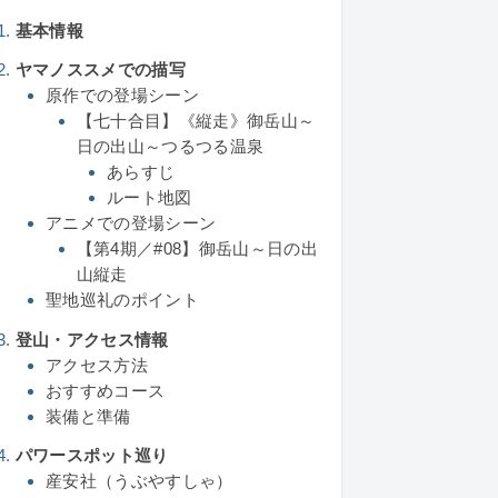
基本情報
ヤマノススメでの描写
原作での登場シーン
【七十合目】《縦走》御岳山～
日の出山～つるつる温泉
あらすじ
ルート地図
アニメでの登場シーン
【第4期／#08】御岳山～日の出
山縦走
聖地巡礼のポイント
登山・アクセス情報
アクセス方法
おすすめコース
装備と準備
パワースポット巡り
産安社（うぶやすしゃ）