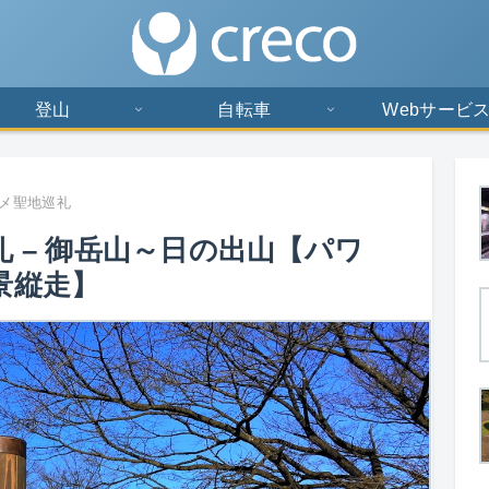
登山
自転車
Webサービ
メ聖地巡礼
 – 御岳山～日の出山【パワ
景縦走】