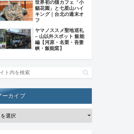
世界初の猫カフェ「小
貓花園」と七星山ハイ
キング｜台北の週末オ
フ
ヤマノススメ聖地巡礼
– 山以外スポット 飯能
編【河原・名栗・吾妻
峡・飯能窯】
アーカイブ