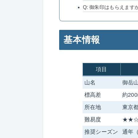
Q: 御朱印はもらえます
基本情報
項目
山名
御岳山
標高差
約20
所在地
東京
難易度
★★
推奨シーズン
通年