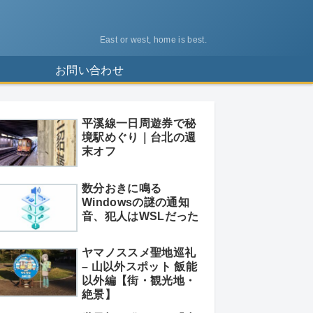
East or west, home is best.
ス
お問い合わせ
平溪線一日周遊券で秘
境駅めぐり｜台北の週
末オフ
数分おきに鳴る
Windowsの謎の通知
音、犯人はWSLだった
ヤマノススメ聖地巡礼
– 山以外スポット 飯能
以外編【街・観光地・
絶景】