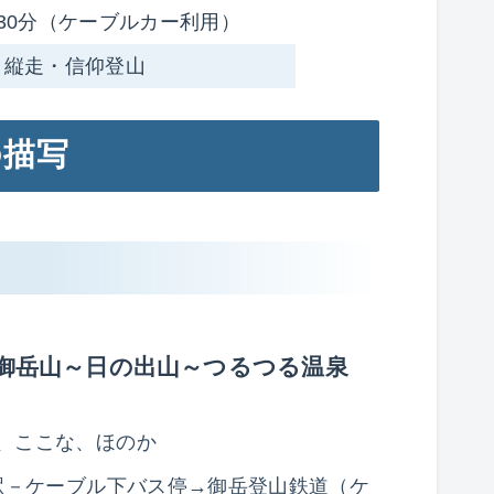
30分（ケーブルカー利用）
り縦走・信仰登山
の描写
御岳山～日の出山～つるつる温泉
た、ここな、ほのか
御嶽駅－ケーブル下バス停→御岳登山鉄道（ケ