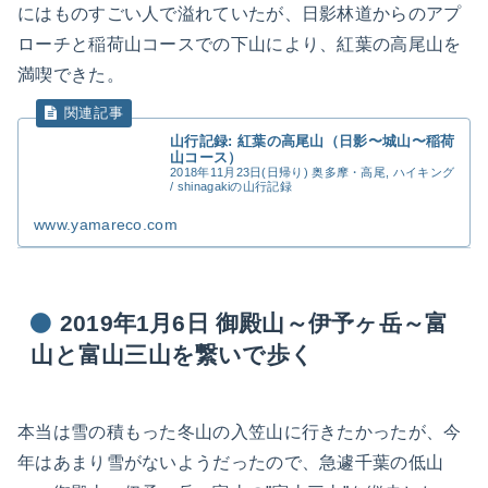
にはものすごい人で溢れていたが、日影林道からのアプ
ローチと稲荷山コースでの下山により、紅葉の高尾山を
満喫できた。
山行記録: 紅葉の高尾山（日影〜城山〜稲荷
山コース）
2018年11月23日(日帰り) 奥多摩・高尾, ハイキング
/ shinagakiの山行記録
www.yamareco.com
2019年1月6日 御殿山～伊予ヶ岳～富
山と富山三山を繋いで歩く
本当は雪の積もった冬山の入笠山に行きたかったが、今
年はあまり雪がないようだったので、急遽千葉の低山