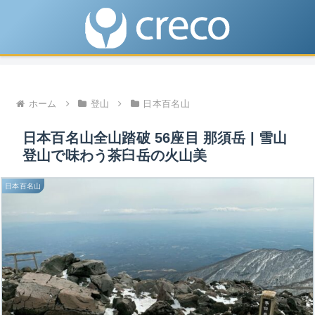
ホーム
登山
日本百名山
日本百名山全山踏破 56座目 那須岳 | 雪山
登山で味わう茶臼岳の火山美
日本百名山