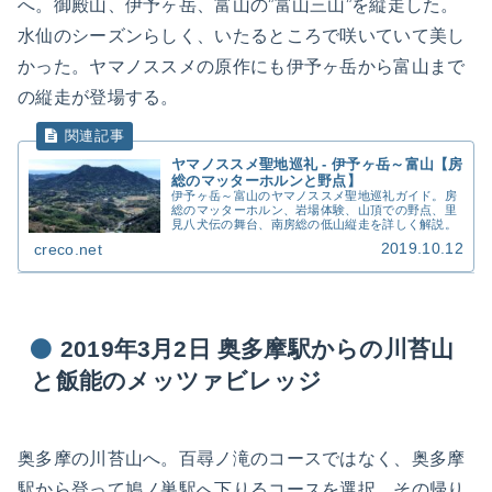
へ。御殿山、伊予ヶ岳、富山の”富山三山”を縦走した。
水仙のシーズンらしく、いたるところで咲いていて美し
かった。ヤマノススメの原作にも伊予ヶ岳から富山まで
の縦走が登場する。
ヤマノススメ聖地巡礼 - 伊予ヶ岳～富山【房
総のマッターホルンと野点】
伊予ヶ岳～富山のヤマノススメ聖地巡礼ガイド。房
総のマッターホルン、岩場体験、山頂での野点、里
見八犬伝の舞台、南房総の低山縦走を詳しく解説。
2019.10.12
creco.net
2019年3月2日 奥多摩駅からの川苔山
と飯能のメッツァビレッジ
奥多摩の川苔山へ。百尋ノ滝のコースではなく、奥多摩
駅から登って鳩ノ巣駅へ下りるコースを選択。その帰り