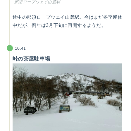
那須ロープウェイ山麓駅
途中の那須ロープウェイ山麓駅。今はまだ冬季運休
中だが、例年は3月下旬に再開するようだ。
10:41
峠の茶屋駐車場