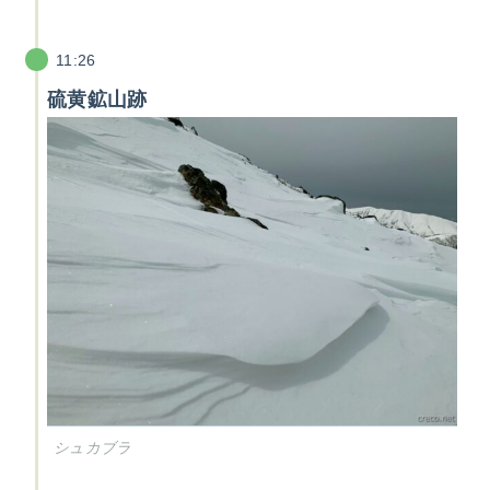
11:26
硫黄鉱山跡
シュカブラ