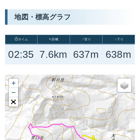
地図・標高グラフ
⏱タイム
🏃距離
↗登り
↘下り
02:35
7.6km
637m
638m
+
−