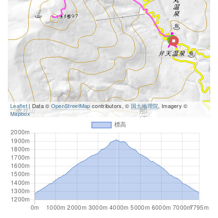
Leaflet
| Data ©
OpenStreetMap
contributors, ©
国土地理院
, Imagery ©
Mapbox