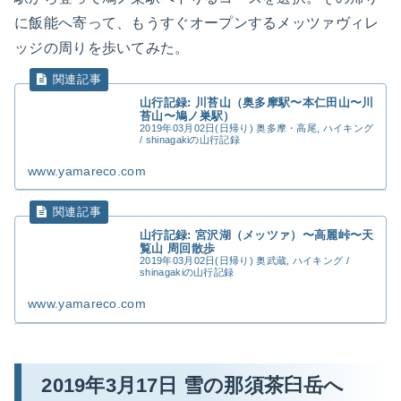
に飯能へ寄って、もうすぐオープンするメッツァヴィレ
ッジの周りを歩いてみた。
山行記録: 川苔山（奥多摩駅〜本仁田山〜川
苔山〜鳩ノ巣駅）
2019年03月02日(日帰り) 奥多摩・高尾, ハイキング
/ shinagakiの山行記録
www.yamareco.com
山行記録: 宮沢湖（メッツァ）〜高麗峠〜天
覧山 周回散歩
2019年03月02日(日帰り) 奥武蔵, ハイキング /
shinagakiの山行記録
www.yamareco.com
2019年3月17日 雪の那須茶臼岳へ