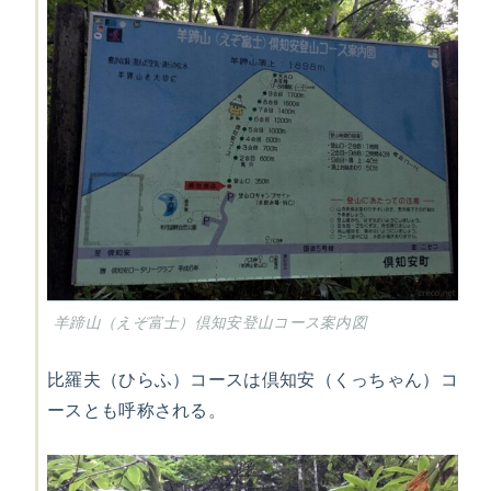
羊蹄山（えぞ富士）倶知安登山コース案内図
比羅夫（ひらふ）コースは倶知安（くっちゃん）コ
ースとも呼称される。