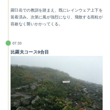
羅臼岳での教訓を踏まえ、既にレインウェア上下を
装着済み。次第に風が強烈になり、飛散する雨粒が
容赦なく襲いかかってくる。
07:33
比羅夫コース9合目