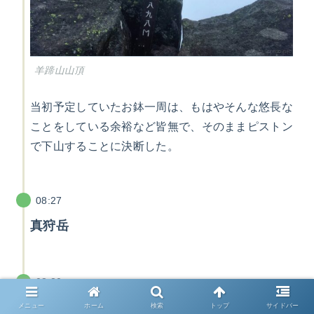
羊蹄山山頂
当初予定していたお鉢一周は、もはやそんな悠長な
ことをしている余裕など皆無で、そのままピストン
で下山することに決断した。
08:27
真狩岳
08:30
京極コース下山口
メニュー
ホーム
検索
トップ
サイドバー