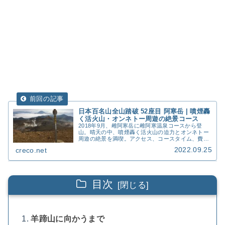
日本百名山全山踏破 52座目 阿寒岳 | 噴煙轟
く活火山・オンネトー周遊の絶景コース
2018年9月、雌阿寒岳に雌阿寒温泉コースから登
山。晴天の中、噴煙轟く活火山の迫力とオンネトー
周遊の絶景を満喫。アクセス、コースタイム、費
用、撮影写真66枚を詳細記録。
2022.09.25
creco.net
目次
羊蹄山に向かうまで