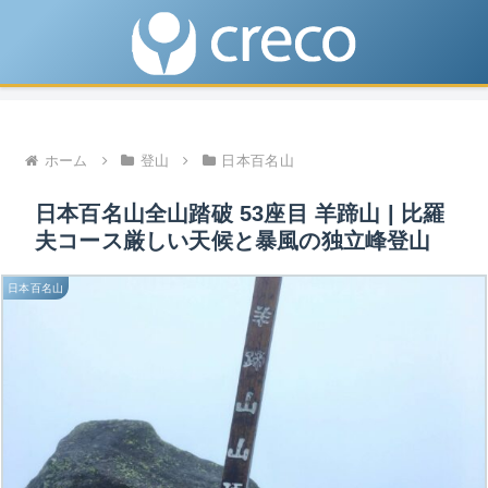
ホーム
登山
日本百名山
日本百名山全山踏破 53座目 羊蹄山 | 比羅
夫コース厳しい天候と暴風の独立峰登山
日本百名山