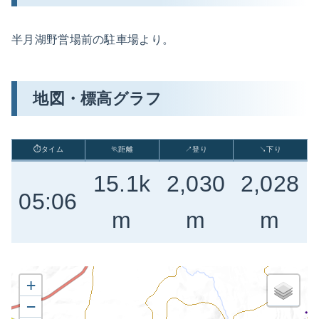
半月湖野営場前の駐車場より。
地図・標高グラフ
⏱タイム
🏃距離
↗登り
↘下り
15.1k
2,030
2,028
05:06
m
m
m
+
−