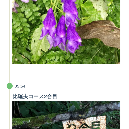
05:54
比羅夫コース2合目