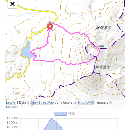
Leaflet
| Data ©
OpenStreetMap
contributors, ©
国土地理院
, Imagery ©
Mapbox