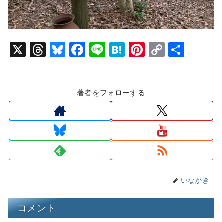
X
T
Bl
F
Li
H
Pi
C
共
hr
u
a
n
at
nt
o
有
e
e
c
e
e
er
p
著者をフォローする
a
s
e
n
e
y
d
k
b
a
st
Li
s
y
o
n
o
k
k
いながき
コメント