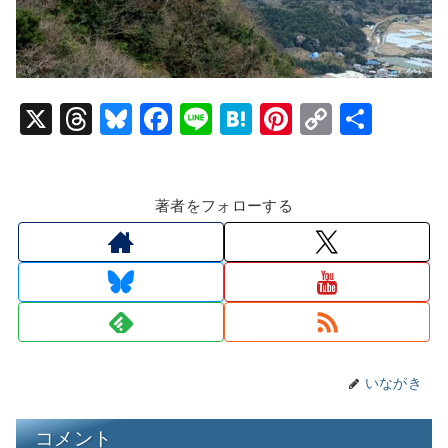
X
T
Bl
F
Li
H
Pi
C
共
hr
u
a
n
at
nt
o
有
e
e
c
e
e
er
p
著者をフォローする
a
s
e
n
e
y
d
k
b
a
st
Li
s
y
o
n
o
k
k
いながき
コメント