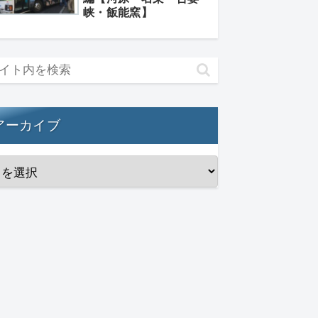
峡・飯能窯】
アーカイブ