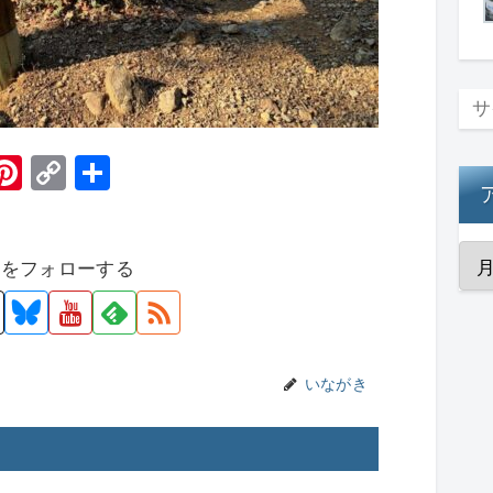
H
Pi
C
共
t
nt
o
有
er
p
者をフォローする
e
y
st
Li
n
k
いながき