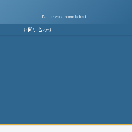
East or west, home is best.
ス
お問い合わせ