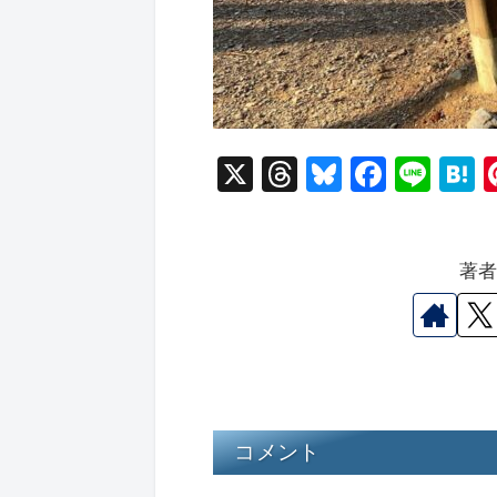
X
T
Bl
F
Li
hr
u
a
n
a
e
e
c
e
e
著
a
s
e
n
d
k
b
a
s
y
o
o
k
コメント