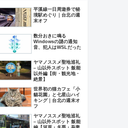
平溪線一日周遊券で秘
境駅めぐり｜台北の週
末オフ
数分おきに鳴る
Windowsの謎の通知
音、犯人はWSLだった
ヤマノススメ聖地巡礼
– 山以外スポット 飯能
以外編【街・観光地・
絶景】
世界初の猫カフェ「小
貓花園」と七星山ハイ
キング｜台北の週末オ
フ
ヤマノススメ聖地巡礼
– 山以外スポット 飯能
編【河原・名栗・吾妻