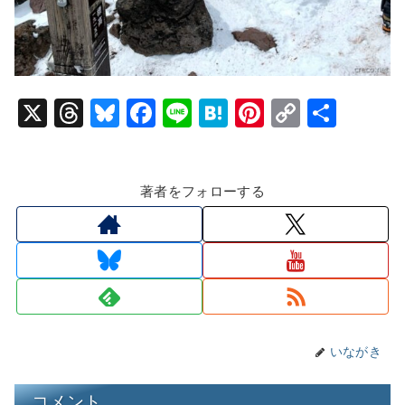
X
T
Bl
F
Li
H
Pi
C
共
hr
u
a
n
at
nt
o
有
e
e
c
e
e
er
p
著者をフォローする
a
s
e
n
e
y
d
k
b
a
st
Li
s
y
o
n
o
k
k
いながき
コメント