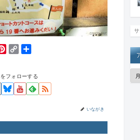
H
Pi
C
共
t
nt
o
有
er
p
者をフォローする
e
y
st
Li
n
k
いながき