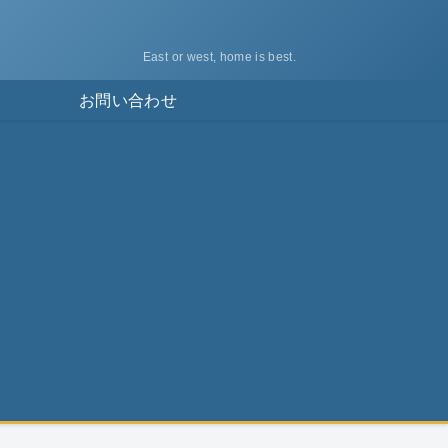
East or west, home is best.
ス
お問い合わせ