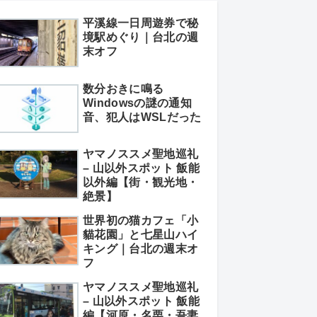
平溪線一日周遊券で秘
境駅めぐり｜台北の週
末オフ
数分おきに鳴る
Windowsの謎の通知
音、犯人はWSLだった
ヤマノススメ聖地巡礼
– 山以外スポット 飯能
以外編【街・観光地・
絶景】
世界初の猫カフェ「小
貓花園」と七星山ハイ
キング｜台北の週末オ
フ
ヤマノススメ聖地巡礼
– 山以外スポット 飯能
編【河原・名栗・吾妻