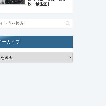
峡・飯能窯】
アーカイブ