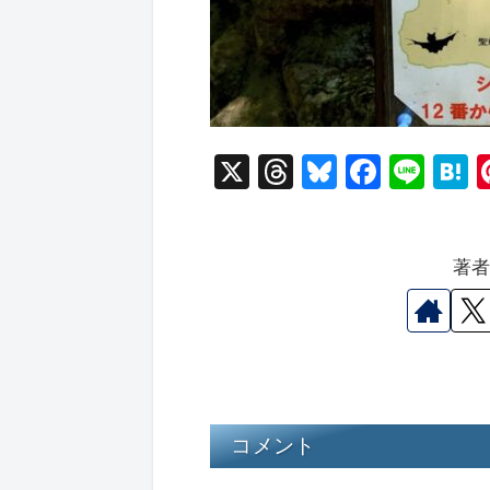
X
T
Bl
F
Li
hr
u
a
n
a
e
e
c
e
e
著
a
s
e
n
d
k
b
a
s
y
o
o
k
コメント