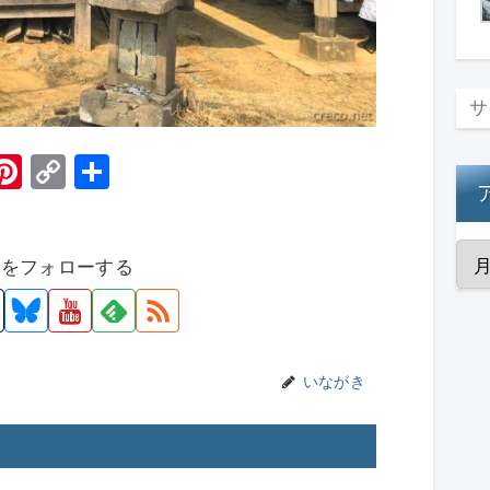
H
Pi
C
共
t
nt
o
有
er
p
者をフォローする
e
y
st
Li
n
k
いながき