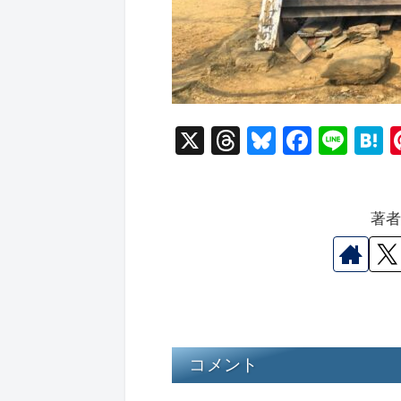
X
T
Bl
F
Li
hr
u
a
n
a
e
e
c
e
e
著
a
s
e
n
d
k
b
a
s
y
o
o
k
コメント