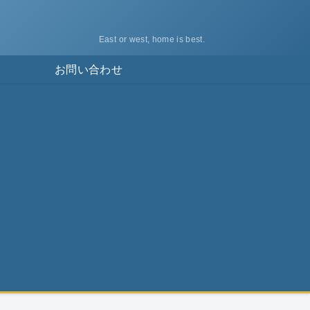
East or west, home is best.
ス
お問い合わせ