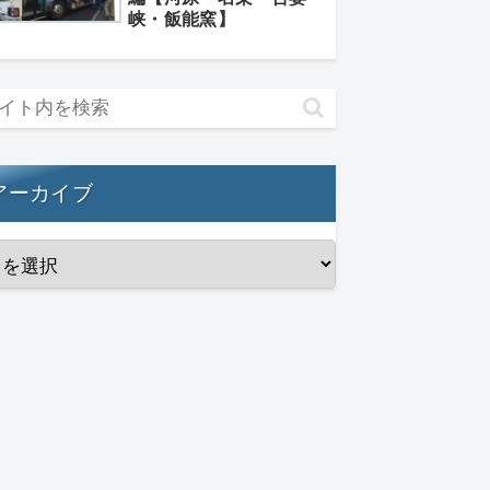
峡・飯能窯】
アーカイブ