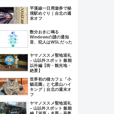
平溪線一日周遊券で秘
境駅めぐり｜台北の週
末オフ
数分おきに鳴る
Windowsの謎の通知
音、犯人はWSLだった
ヤマノススメ聖地巡礼
– 山以外スポット 飯能
以外編【街・観光地・
絶景】
世界初の猫カフェ「小
貓花園」と七星山ハイ
キング｜台北の週末オ
フ
ヤマノススメ聖地巡礼
– 山以外スポット 飯能
編【河原・名栗・吾妻