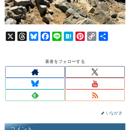
X
T
Bl
F
Li
H
Pi
C
共
hr
u
a
n
at
nt
o
有
e
e
c
e
e
er
p
著者をフォローする
a
s
e
n
e
y
d
k
b
a
st
Li
s
y
o
n
o
k
k
いながき
コメント