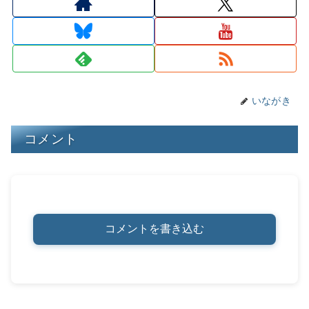
d
k
b
a
st
Li
s
y
o
n
o
k
k
いながき
コメント
コメントを書き込む