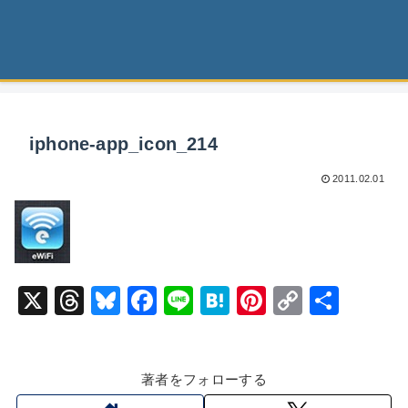
iphone-app_icon_214
2011.02.01
X
T
Bl
F
Li
H
Pi
C
共
hr
u
a
n
at
nt
o
有
e
e
c
e
e
er
p
著者をフォローする
a
s
e
n
e
y