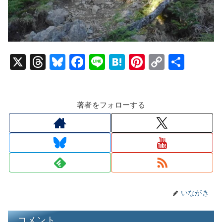
X
T
Bl
F
Li
H
Pi
C
共
hr
u
a
n
at
nt
o
有
e
e
c
e
e
er
p
著者をフォローする
a
s
e
n
e
y
d
k
b
a
st
Li
s
y
o
n
o
k
k
いながき
コメント