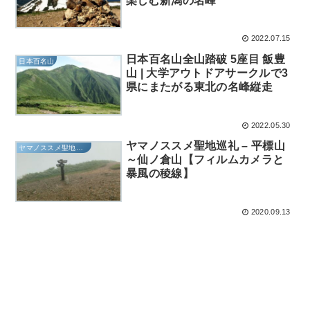
楽しむ新潟の名峰
2022.07.15
日本百名山全山踏破 5座目 飯豊
日本百名山
山 | 大学アウトドアサークルで3
県にまたがる東北の名峰縦走
2022.05.30
ヤマノススメ聖地巡礼 – 平標山
ヤマノススメ聖地巡礼
～仙ノ倉山【フィルムカメラと
暴風の稜線】
2020.09.13