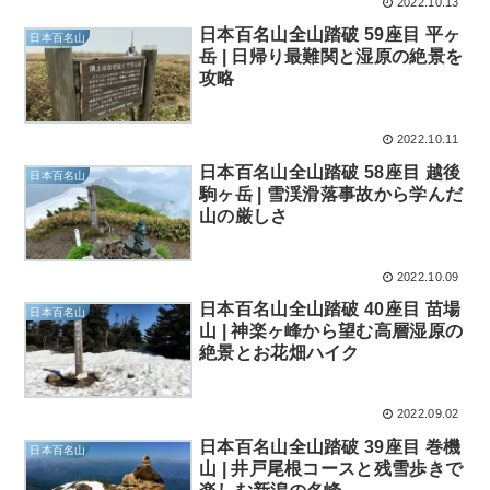
2022.10.13
日本百名山全山踏破 59座目 平ヶ
日本百名山
岳 | 日帰り最難関と湿原の絶景を
攻略
2022.10.11
日本百名山全山踏破 58座目 越後
日本百名山
駒ヶ岳 | 雪渓滑落事故から学んだ
山の厳しさ
2022.10.09
日本百名山全山踏破 40座目 苗場
日本百名山
山 | 神楽ヶ峰から望む高層湿原の
絶景とお花畑ハイク
2022.09.02
日本百名山全山踏破 39座目 巻機
日本百名山
山 | 井戸尾根コースと残雪歩きで