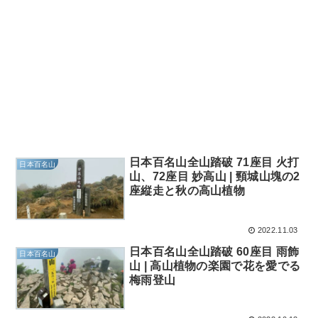
日本百名山全山踏破 71座目 火打
日本百名山
山、72座目 妙高山 | 頸城山塊の2
座縦走と秋の高山植物
2022.11.03
日本百名山全山踏破 60座目 雨飾
日本百名山
山 | 高山植物の楽園で花を愛でる
梅雨登山