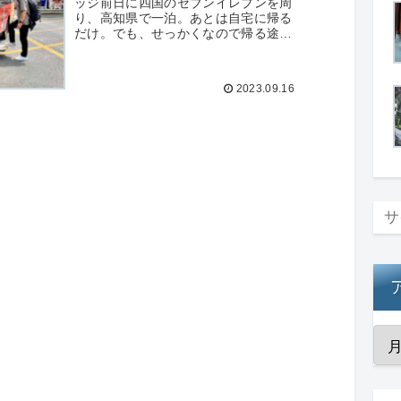
ッジ前日に四国のセブンイレブンを周
り、高知県で一泊。あとは自宅に帰る
だけ。でも、せっかくなので帰る途中
にも都道府県制覇バッジで取得してい
ない都道府県のセブンイレブンで買い
物をしていく。また、他の取得が困難
2023.09.16
な...