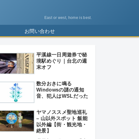
East or west, home is best.
ス
お問い合わせ
平溪線一日周遊券で秘
境駅めぐり｜台北の週
末オフ
数分おきに鳴る
Windowsの謎の通知
音、犯人はWSLだった
ヤマノススメ聖地巡礼
– 山以外スポット 飯能
以外編【街・観光地・
絶景】