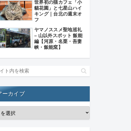
世界初の猫カフェ「小
貓花園」と七星山ハイ
キング｜台北の週末オ
フ
ヤマノススメ聖地巡礼
– 山以外スポット 飯能
編【河原・名栗・吾妻
峡・飯能窯】
アーカイブ