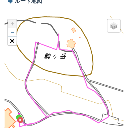
ルート地図
+
−