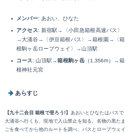
メンバー
: あおい、ひなた
アクセス
: 新宿駅→〈小田急箱根高速バス〉
→大涌谷→〈伊豆箱根バス〉→箱根園→〈箱
根駒ヶ岳ロープウェイ〉→山頂駅
コース
: 山頂駅→
箱根駒ヶ岳
（1,356m）→箱
根神社元宮
あらすじ
【九十二合目 箱根で登ろう!】
あおいとひなたはバスで
大涌谷へ行くも、現地で入山禁止を知る。名物の黒たま
ごを食べてから他のルートを調べ、バスとロープウェイ