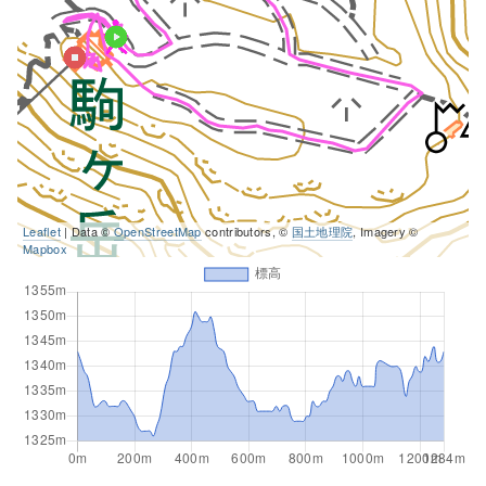
Leaflet
| Data ©
OpenStreetMap
contributors, ©
国土地理院
, Imagery ©
Mapbox