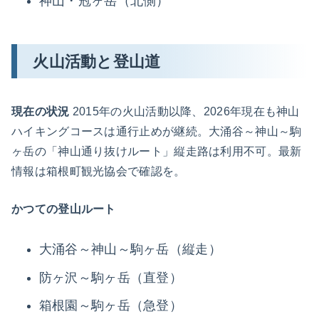
神山・冠ヶ岳（北側）
火山活動と登山道
現在の状況
2015年の火山活動以降、2026年現在も神山
ハイキングコースは通行止めが継続。大涌谷～神山～駒
ヶ岳の「神山通り抜けルート」縦走路は利用不可。最新
情報は箱根町観光協会で確認を。
かつての登山ルート
大涌谷～神山～駒ヶ岳（縦走）
防ヶ沢～駒ヶ岳（直登）
箱根園～駒ヶ岳（急登）