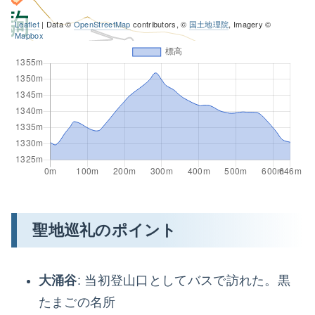
Leaflet
| Data ©
OpenStreetMap
contributors, ©
国土地理院
, Imagery ©
Mapbox
聖地巡礼のポイント
大涌谷
: 当初登山口としてバスで訪れた。黒
たまごの名所