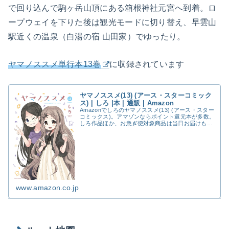
で回り込んで駒ヶ岳山頂にある箱根神社元宮へ到着。ロ
ープウェイを下りた後は観光モードに切り替え、早雲山
駅近くの温泉（白湯の宿 山田家）でゆったり。
ヤマノススメ単行本13巻
に収録されています
ヤマノススメ(13) (アース・スターコミック
ス) | しろ |本 | 通販 | Amazon
Amazonでしろのヤマノススメ(13) (アース・スター
コミックス)。アマゾンならポイント還元本が多数。
しろ作品ほか、お急ぎ便対象商品は当日お届けも可
能。またヤマノススメ(13) (アース・スターコミッ
クス)もアマゾン配送商品なら通常配送...
www.amazon.co.jp