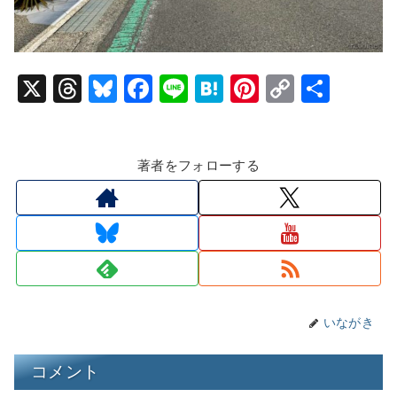
X
T
Bl
F
Li
H
Pi
C
共
hr
u
a
n
at
nt
o
有
e
e
c
e
e
er
p
著者をフォローする
a
s
e
n
e
y
d
k
b
a
st
Li
s
y
o
n
o
k
k
いながき
コメント