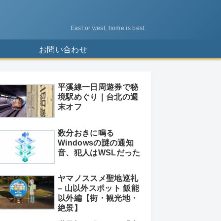
East or west, home is best.
ス
お問い合わせ
平溪線一日周遊券で秘
境駅めぐり｜台北の週
末オフ
数分おきに鳴る
Windowsの謎の通知
音、犯人はWSLだった
ヤマノススメ聖地巡礼
– 山以外スポット 飯能
以外編【街・観光地・
絶景】