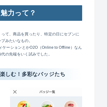
の魅力って？
」って、商品を買ったり、特定の日にセブンに
ンプみたいなもの。
ションとかO2O（Online to Offline）なん
時代の先端をいく試みでした。
で楽しむ！多彩なバッジたち
、