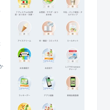
弁
ら
と
」
ジ
か
ン