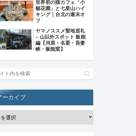
世界初の猫カフェ「小
貓花園」と七星山ハイ
キング｜台北の週末オ
フ
ヤマノススメ聖地巡礼
– 山以外スポット 飯能
編【河原・名栗・吾妻
峡・飯能窯】
アーカイブ