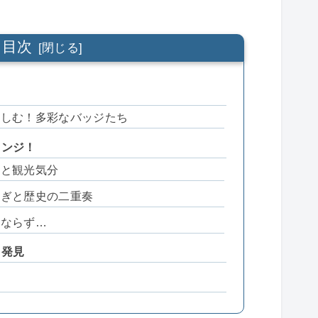
目次
？
楽しむ！多彩なバッジたち
レンジ！
っと観光気分
さぎと歴史の二重奏
」ならず…
と発見