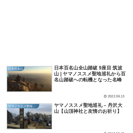
日本百名山全山踏破 9座目 筑波
日本百名山
山 | ヤマノススメ聖地巡礼から百
名山踏破への転機となった名峰
2022.06.13
ヤマノススメ聖地巡礼 – 丹沢大
ヤマノススメ聖地巡礼
山【山頂神社と友情のお祈り】