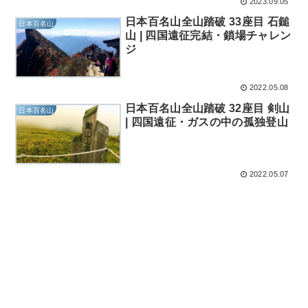
2023.09.05
日本百名山全山踏破 33座目 石鎚
日本百名山
山 | 四国遠征完結・鎖場チャレン
ジ
2022.05.08
日本百名山全山踏破 32座目 剣山
日本百名山
| 四国遠征・ガスの中の孤独登山
2022.05.07