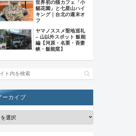
世界初の猫カフェ「小
貓花園」と七星山ハイ
キング｜台北の週末オ
フ
ヤマノススメ聖地巡礼
– 山以外スポット 飯能
編【河原・名栗・吾妻
峡・飯能窯】
アーカイブ