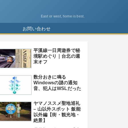
East or west, home is best.
ス
お問い合わせ
平溪線一日周遊券で秘
境駅めぐり｜台北の週
末オフ
数分おきに鳴る
Windowsの謎の通知
音、犯人はWSLだった
ヤマノススメ聖地巡礼
– 山以外スポット 飯能
以外編【街・観光地・
絶景】