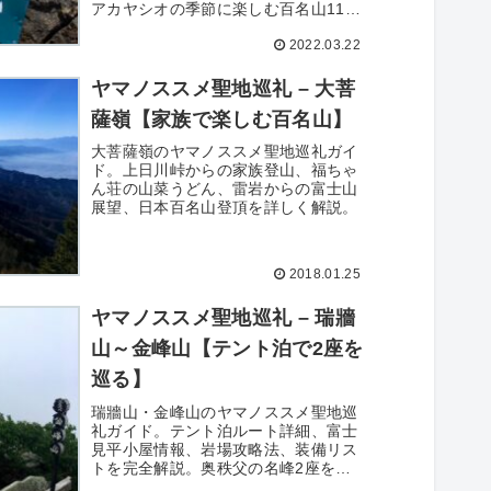
アカヤシオの季節に楽しむ百名山11座
目の詳細記録。装備、費用、アクセス
2022.03.22
情報も完全網羅。
ヤマノススメ聖地巡礼 – 大菩
薩嶺【家族で楽しむ百名山】
大菩薩嶺のヤマノススメ聖地巡礼ガイ
ド。上日川峠からの家族登山、福ちゃ
ん荘の山菜うどん、雷岩からの富士山
展望、日本百名山登頂を詳しく解説。
2018.01.25
ヤマノススメ聖地巡礼 – 瑞牆
山～金峰山【テント泊で2座を
巡る】
瑞牆山・金峰山のヤマノススメ聖地巡
礼ガイド。テント泊ルート詳細、富士
見平小屋情報、岩場攻略法、装備リス
トを完全解説。奥秩父の名峰2座を巡
る1泊2日の山旅。