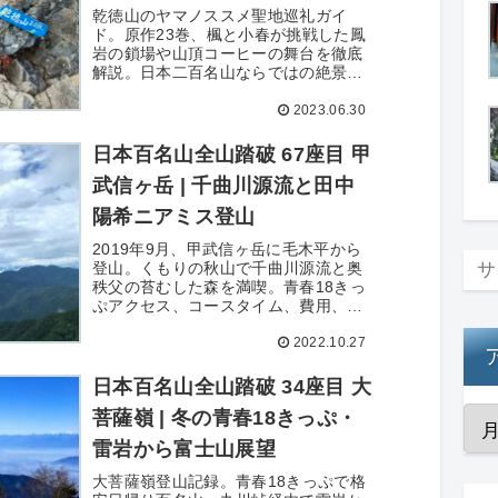
乾徳山のヤマノススメ聖地巡礼ガイ
ド。原作23巻、楓と小春が挑戦した鳳
岩の鎖場や山頂コーヒーの舞台を徹底
解説。日本二百名山ならではの絶景
と、岩稜登山の注意点、道満尾根の巡
2023.06.30
礼記録を紹介します。
日本百名山全山踏破 67座目 甲
武信ヶ岳 | 千曲川源流と田中
陽希ニアミス登山
2019年9月、甲武信ヶ岳に毛木平から
登山。くもりの秋山で千曲川源流と奥
秩父の苔むした森を満喫。青春18きっ
ぷアクセス、コースタイム、費用、撮
影写真63枚を詳細記録。
2022.10.27
日本百名山全山踏破 34座目 大
菩薩嶺 | 冬の青春18きっぷ・
雷岩から富士山展望
大菩薩嶺登山記録。青春18きっぷで格