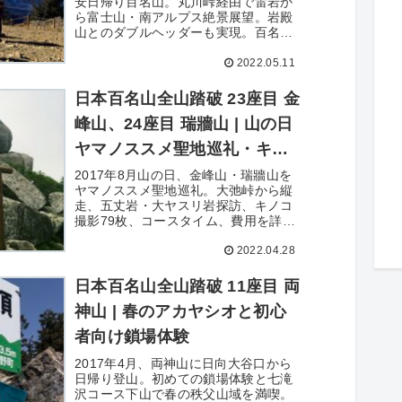
安日帰り百名山。丸川峠経由で雷岩か
ら富士山・南アルプス絶景展望。岩殿
山とのダブルヘッダーも実現。百名山
34座目の詳細レポート。
2022.05.11
日本百名山全山踏破 23座目 金
峰山、24座目 瑞牆山 | 山の日
ヤマノススメ聖地巡礼・キノ
コ撮影と奥秩父縦走
2017年8月山の日、金峰山・瑞牆山を
ヤマノススメ聖地巡礼。大弛峠から縦
走、五丈岩・大ヤスリ岩探訪、キノコ
撮影79枚、コースタイム、費用を詳細
記録。
2022.04.28
日本百名山全山踏破 11座目 両
神山 | 春のアカヤシオと初心
者向け鎖場体験
2017年4月、両神山に日向大谷口から
日帰り登山。初めての鎖場体験と七滝
沢コース下山で春の秩父山域を満喫。