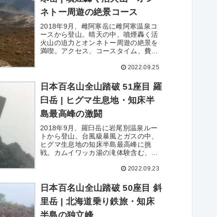
ネトー周遊の絶景コース
2018年9月、雌阿寒岳に雌阿寒温泉コ
ースから登山。晴天の中、噴煙轟く活
火山の迫力とオンネトー周遊の絶景を
満喫。アクセス、コースタイム、費
用、撮影写真66枚を詳細記録。
2022.09.25
日本百名山全山踏破 51座目 羅
臼岳 | ヒグマ生息地・知床半
島最高峰の激闘
2018年9月、羅臼岳に岩尾別温泉ルー
トから登山。台風級暴風とガスの中、
ヒグマ生息地の知床半島最高峰に挑
戦。カムイワッカ湯の滝体験含む、ア
クセス、コースタイム、写真88枚を詳
2022.09.23
細記録。
日本百名山全山踏破 50座目 斜
里岳 | 北海道乗り鉄旅・知床
半島の独立峰