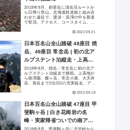
2018年9月、斜里岳に清岳荘ルートか
ら日帰り登山。北海道鉄道旅と組み合
わせた遠征で、渡渉・泥濘の中を新道
で登頂。アクセス、コースタイム、費
用、撮影写真50枚を詳細記録。
2022.09.21
日本百名山全山踏破 48座目 焼
岳、49座目 常念岳 | 初の北ア
ルプステント泊縦走・上高地
から燕岳まで
2018年8月、焼岳・常念岳に初の北ア
ルプステント泊縦走で挑戦。上高地か
ら徳澤園、蝶ヶ岳、常念小屋、大天井
岳、燕岳まで2泊3日の充実縦走。アク
セス、費用、写真145枚を詳細記録。
2022.09.19
日本百名山全山踏破 47座目 甲
斐駒ヶ岳 | 白き花崗岩の名
峰・実家帰省ついでの南アル
プス
2018年8月、甲斐駒ヶ岳に北沢峠から