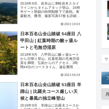
2018年9月、岩木山に津軽岩木スカイ
ラインからタイムアタック登山。16時
半ゲート閉鎖の時間制限下で挑戦。青
森観光、費用、撮影写真57枚を詳細記
録。
2022.10.03
日本百名山全山踏破 54座目 八
甲田山 | 紅葉時期の酸ヶ湯ル
ートと毛無岱湿原
2018年9月、八甲田山に酸ヶ湯ルート
から日帰り登山。紅葉初期の毛無岱湿
原を満喫。弘前からのアクセス、2時
間44分のコースタイム、遠征費用、撮
影写真56枚を詳細記録。
2022.09.29
日本百名山全山踏破 53座目 羊
蹄山 | 比羅夫コース厳しい天
候と暴風の独立峰登山
2018年9月、羊蹄山に比羅夫コースか