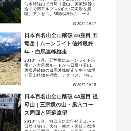
仙水峠経由で日帰り登山。実家帰省の
途中で南アルプスの白い花崗岩を満
喫。アクセス、5時間49分のコースタ
イム、費用、撮影写真49枚を詳細記
2022.09.17
録。
日本百名山全山踏破 46座目 五
竜岳 | ムーンライト信州最終
年・白馬連峰縦走
2018年7月、五竜岳にムーンライト信
州と八方尾根ルートから日帰り登山。
唐松岳経由の白馬連峰縦走で牛首鎖場
と高山植物を満喫。アクセス、7時間
52分のコースタイム、費用、撮影写真
2022.09.15
88枚を詳細記録。
日本百名山全山踏破 44座目 祖
母山 | 三県境の山・風穴コー
ス周回と阿蘇遠望
2018年6月、祖母山に北谷登山口から
日帰り登山。大分・熊本・宮崎三県境