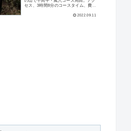
の山で千間平・風穴コース周回。アク
セス、3時間8分のコースタイム、費
用、撮影写真66枚を詳細記録。
2022.09.11