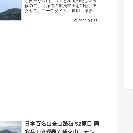
ら日帰り登山。ガスと暴風の厳しい天
候の中、北海道の蝦夷富士を制覇。ア
クセス、コースタイム、費用、撮影写
真59枚を詳細記録。
2022.09.27
日本百名山全山踏破 52座目 阿
寒岳 | 噴煙轟く活火山・オン