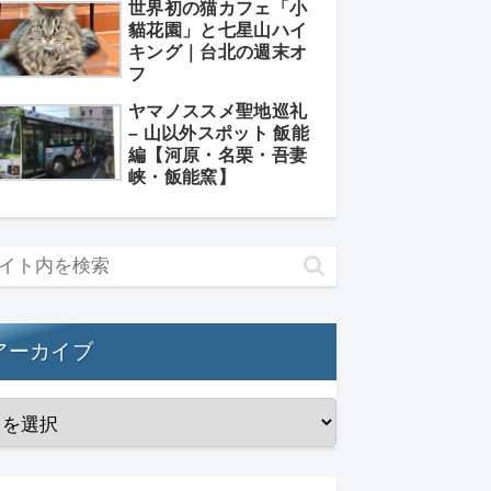
世界初の猫カフェ「小
貓花園」と七星山ハイ
キング｜台北の週末オ
フ
ヤマノススメ聖地巡礼
– 山以外スポット 飯能
編【河原・名栗・吾妻
峡・飯能窯】
アーカイブ