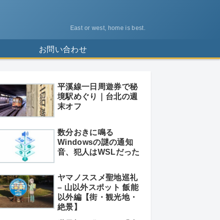
East or west, home is best.
ス
お問い合わせ
平溪線一日周遊券で秘
境駅めぐり｜台北の週
末オフ
数分おきに鳴る
Windowsの謎の通知
音、犯人はWSLだった
ヤマノススメ聖地巡礼
– 山以外スポット 飯能
以外編【街・観光地・
絶景】