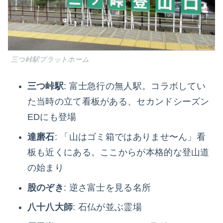
三つ峠駅プラットホーム
三つ峠駅
: 富士急行の無人駅。コラボしてい
た当時の立て看板がある、セカンドシーズン
EDにも登場
達磨石
: 「山はゴミ箱ではありませ〜ん」看
板も近くにある。ここからが本格的な登山道
の始まり
股のぞき
: 逆さ富士を見る名所
八十八大師
: 石仏が並ぶ霊場