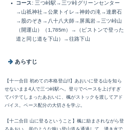
コース
: 三つ峠駅→三ツ峠グリーンセンター
→山祇神社→公衆トイレ→神鈴の滝→達磨石
→股のぞき→八十八大師→屏風岩→三ツ峠山
（開運山）（1,785m）→（ピストンで登った
道と同じ道を下山）→往路下山
あらすじ
【十一合目 初めての本格登山!!】あおいに登る山を知ら
せないまま4人で三つ峠駅へ。登りでペースを上げすぎ
てバテてしまったあおいに、楓がストックを渡してアド
バイス。ペース配分の大切さを学ぶ。
【十二合目 山に登るということ】楓に励まされながら登
るあおい。崖のような狭い登山道を通過して、湧き水で