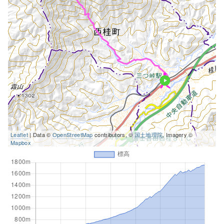
Leaflet
| Data ©
OpenStreetMap
contributors, ©
国土地理院
, Imagery ©
Mapbox