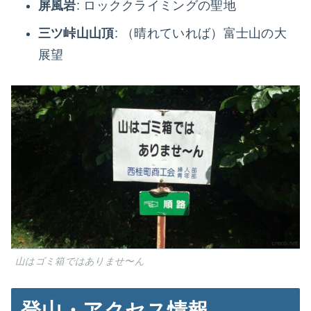
屏風岩
: ロッククライミングの聖地
三ツ峠山山頂
: （晴れていれば）富士山の大
展望
山はゴミ箱ではありませ〜ん
登山・アクセス情報