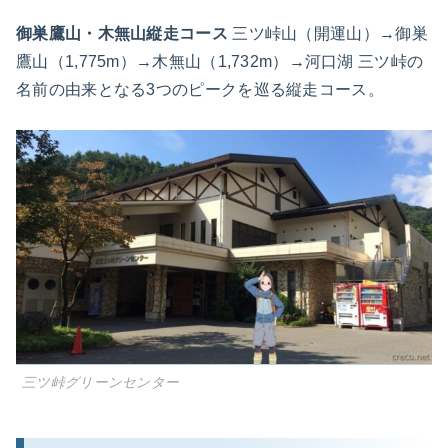
御巣鷹山・木無山縦走コース
三ツ峠山（開運山）→御巣
鷹山（1,775m）→木無山（1,732m）→河口湖 三ツ峠の
名前の由来となる3つのピークを巡る縦走コース。
三ツ峠グリーンセンター