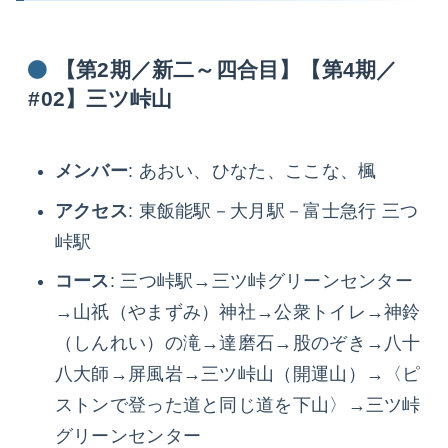
【第2期／新二～四合目】【第4期／
#02】三ツ峠山
メンバー
: あおい、ひなた、ここな、楓
アクセス
: 東飯能駅－大月駅－富士急行 三つ
峠駅
コース
: 三つ峠駅→三ツ峠グリーンセンター
→山祇（やまずみ）神社→公衆トイレ→神鈴
（しんれい）の滝→達磨石→股のぞき→八十
八大師→屏風岩→三ツ峠山（開運山）→〈ピ
ストンで登った道と同じ道を下山〉→三ツ峠
グリーンセンター