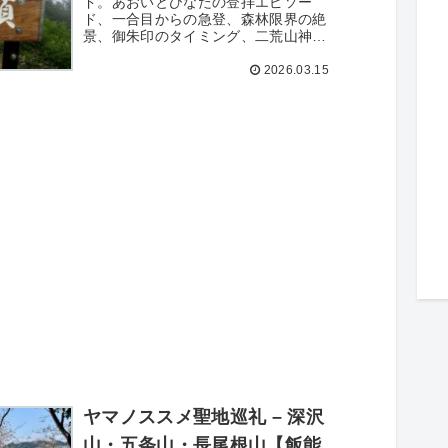
ド。あおいとひなたの登拝エピソー
ド、一合目からの急登、森林限界の絶
景、御朱印のタイミング、二荒山神社
登拝のコツを詳しく解説。
2026.03.15
ヤマノススメ聖地巡礼 – 深沢
山・五条山・長尾根山【飯能