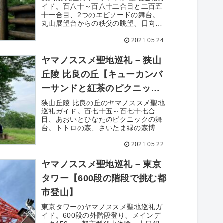
イド。百八十～百八十二合目と二百五
十一合目、2つのエピソードの舞台。
丸山展望台からの秩父の眺望、日向山
との周回コースも紹介。
2021.05.24
ヤマノススメ聖地巡礼 – 狭山
丘陵 比良の丘【キューカンバ
ーサンドと紅茶のピクニッ
ク】
狭山丘陵 比良の丘のヤマノススメ聖地
巡礼ガイド。百七十五～百七十七合
目、あおいとひなたのピクニックの舞
台。トトロの森、さいたま緑の森博物
館、三ヶ島製作所も紹介。
2021.05.22
ヤマノススメ聖地巡礼 – 東京
タワー【600段の階段で挑む都
市登山】
東京タワーのヤマノススメ聖地巡礼ガ
イド。600段の外階段登り、メインデ