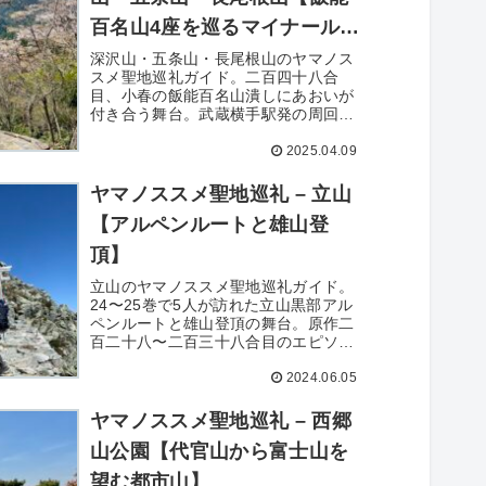
百名山4座を巡るマイナールー
ト】
深沢山・五条山・長尾根山のヤマノス
スメ聖地巡礼ガイド。二百四十八合
目、小春の飯能百名山潰しにあおいが
付き合う舞台。武蔵横手駅発の周回コ
ース、4座の踏破情報、飯能アルプス
2025.04.09
縦走との組み合わせも紹介。
ヤマノススメ聖地巡礼 – 立山
【アルペンルートと雄山登
頂】
立山のヤマノススメ聖地巡礼ガイド。
24〜25巻で5人が訪れた立山黒部アル
ペンルートと雄山登頂の舞台。原作二
百二十八〜二百三十八合目のエピソー
ド、富山側からのアクセス、立山三山
2024.06.05
周回や剱沢キャンプ場の情報を紹介。
ヤマノススメ聖地巡礼 – 西郷
山公園【代官山から富士山を
望む都市山】