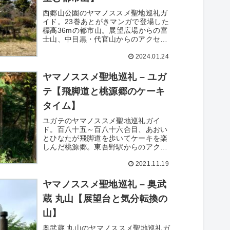
西郷山公園のヤマノススメ聖地巡礼ガ
イド。23巻あとがきマンガで登場した
標高36mの都市山。展望広場からの富
士山、中目黒・代官山からのアクセ
ス、グリーンカフェ西郷山など巡礼に
2024.01.24
役立つ情報を紹介。
ヤマノススメ聖地巡礼 – ユガ
テ【飛脚道と桃源郷のケーキ
タイム】
ユガテのヤマノススメ聖地巡礼ガイ
ド。百八十五～百八十六合目、あおい
とひなたが飛脚道を歩いてケーキを楽
しんだ桃源郷。東吾野駅からのアクセ
ス、ハイキングコース情報も紹介。
2021.11.19
ヤマノススメ聖地巡礼 – 奥武
蔵 丸山【展望台と気分転換の
山】
奥武蔵 丸山のヤマノススメ聖地巡礼ガ