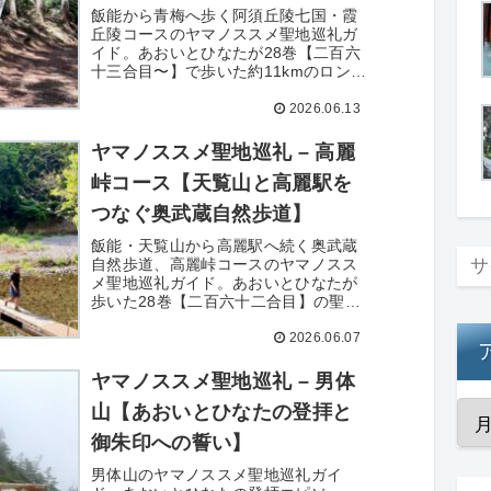
飯能から青梅へ歩く阿須丘陵七国・霞
丘陵コースのヤマノススメ聖地巡礼ガ
イド。あおいとひなたが28巻【二百六
十三合目〜】で歩いた約11kmのロング
ハイク。塩船観音や峠を越えるルー
2026.06.13
ト、所要3時間を実体験で紹介しま
す。 28巻発売直後の最新聖地巡礼ロン
グハイクコースです。
ヤマノススメ聖地巡礼 – 高麗
峠コース【天覧山と高麗駅を
つなぐ奥武蔵自然歩道】
飯能・天覧山から高麗駅へ続く奥武蔵
自然歩道、高麗峠コースのヤマノスス
メ聖地巡礼ガイド。あおいとひなたが
歩いた28巻【二百六十二合目】の聖
地。所要2-3時間、巾着田や曼珠沙華ス
2026.06.07
ポット、初心者向け低山ハイクを実体
験で紹介します。 28巻発売直後の最新
聖地巡礼スポットとして注目です。
ヤマノススメ聖地巡礼 – 男体
山【あおいとひなたの登拝と
御朱印への誓い】
男体山のヤマノススメ聖地巡礼ガイ