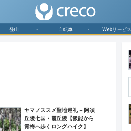
登山
自転車
Webサービ
ヤマノススメ聖地巡礼 – 阿須
丘陵七国・霞丘陵【飯能から
青梅へ歩くロングハイク】