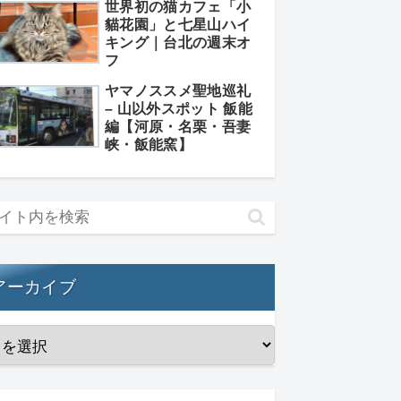
世界初の猫カフェ「小
貓花園」と七星山ハイ
キング｜台北の週末オ
フ
ヤマノススメ聖地巡礼
– 山以外スポット 飯能
編【河原・名栗・吾妻
峡・飯能窯】
アーカイブ