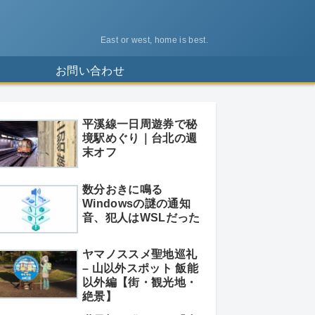
East or west, home is best.
ス
お問い合わせ
平溪線一日周遊券で秘
境駅めぐり｜台北の週
末オフ
数分おきに鳴る
Windowsの謎の通知
音、犯人はWSLだった
ヤマノススメ聖地巡礼
– 山以外スポット 飯能
以外編【街・観光地・
絶景】