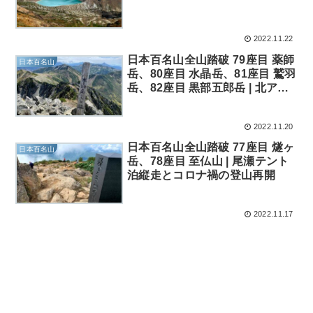
2022.11.22
日本百名山全山踏破 79座目 薬師
日本百名山
岳、80座目 水晶岳、81座目 鷲羽
岳、82座目 黒部五郎岳 | 北アル
プス最深部テント泊縦走
2022.11.20
日本百名山全山踏破 77座目 燧ヶ
日本百名山
岳、78座目 至仏山 | 尾瀬テント
泊縦走とコロナ禍の登山再開
2022.11.17