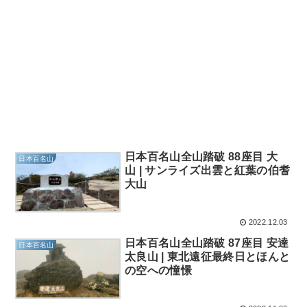
日本百名山全山踏破 88座目 大
日本百名山
山 | サンライズ出雲と紅葉の伯耆
大山
2022.12.03
日本百名山全山踏破 87座目 安達
日本百名山
太良山 | 東北遠征最終日とほんと
の空への憧憬