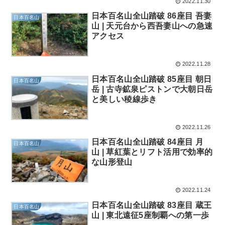
2022.11.30
日本百名山全山踏破 86座目 吾妻
日本百名山
山 | 天元台から西吾妻山への急速
アクセス
2022.11.28
日本百名山全山踏破 85座目 朝日
日本百名山
岳 | 古寺鉱泉ピストンで大朝日岳
と美しい稜線歩き
2022.11.26
日本百名山全山踏破 84座目 月
日本百名山
山 | 草紅葉とリフト活用で効率的
な山形登山
2022.11.24
日本百名山全山踏破 83座目 蔵王
日本百名山
山 | 東北遠征5座制覇への第一歩