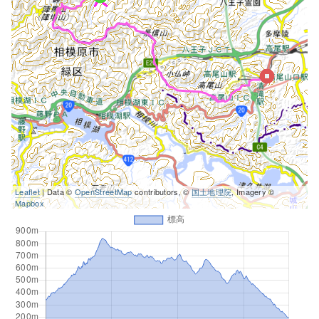
Leaflet
| Data ©
OpenStreetMap
contributors, ©
国土地理院
, Imagery ©
Mapbox