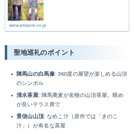
www.amazon.co.jp
聖地巡礼のポイント
陣馬山の白馬像
: 360度の展望が楽しめる山頂
のシンボル
清水茶屋
: 陣馬蕎麦が名物の山頂茶屋。眺め
が良いテラス席で
景信山山頂
: なめこ汁（原作では「きのこ
汁」）が有名な茶屋