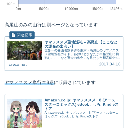
高尾山のみの山行は別ページとなっています
ヤマノススメ聖地巡礼 – 高尾山【ここなと
の運命の出会い】
世界一の登山者数を誇る東京・高尾山のヤマノスス
メ聖地巡礼ガイド。あおいとひなたが本格登山に挑
戦し、ここなと運命の出会いを果たした標高599mの
聖地。初心者向けコース、京王高尾山口駅からのア
2017.04.16
creco.net
クセス、混雑回避のコツを実体験で紹介します。 京
王沿線で気軽に楽しめる東京の名峰です。
ヤマノススメ単行本8巻
に収録されています
Amazon.co.jp: ヤマノススメ 8 (アース・
スターコミックス) eBook : しろ: Kindleス
トア
Amazon.co.jp: ヤマノススメ 8 (アース・スターコ
ミックス) eBook : しろ: Kindleストア