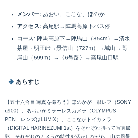
メンバー
: あおい、ここな、ほのか
アクセス
: 高尾駅→陣馬高原下バス停
コース
: 陣馬高原下→陣馬山（854m）→清水
茶屋→明王峠→景信山（727m）→城山→高
尾山（599m）→〈6号路〉→高尾山口駅
あらすじ
【五十六合目 写真を撮ろう】ほのかが一眼レフ（SONY
α900）、あおいがミラーレスカメラ（OLYMPUS
PEN、レンズはLUMIX）、ここながトイカメラ
（DIGITAL HARINEZUMI 1st）をそれぞれ持って写真撮
影。それぞれのカメラの特性を活かしながら、山の風景