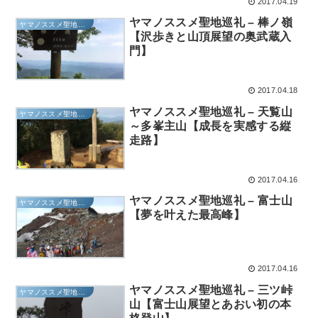
2017.04.19
ヤマノススメ聖地巡礼 – 棒ノ嶺
ヤマノススメ聖地巡礼
【沢歩きと山頂展望の奥武蔵入
門】
2017.04.18
ヤマノススメ聖地巡礼 – 天覧山
ヤマノススメ聖地巡礼
～多峯主山【成長を実感する縦
走路】
2017.04.16
ヤマノススメ聖地巡礼 – 富士山
ヤマノススメ聖地巡礼
【夢を叶えた最高峰】
2017.04.16
ヤマノススメ聖地巡礼 – 三ツ峠
ヤマノススメ聖地巡礼
山【富士山展望とあおい初の本