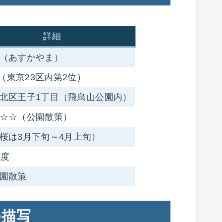
詳細
（あすかやま）
4m（東京23区内第2位）
北区王子1丁目（飛鳥山公園内）
☆☆（公園散策）
桜は3月下旬～4月上旬）
程度
園散策
の描写