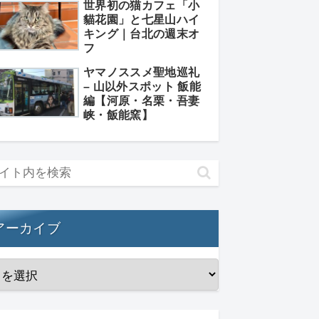
世界初の猫カフェ「小
貓花園」と七星山ハイ
キング｜台北の週末オ
フ
ヤマノススメ聖地巡礼
– 山以外スポット 飯能
編【河原・名栗・吾妻
峡・飯能窯】
アーカイブ