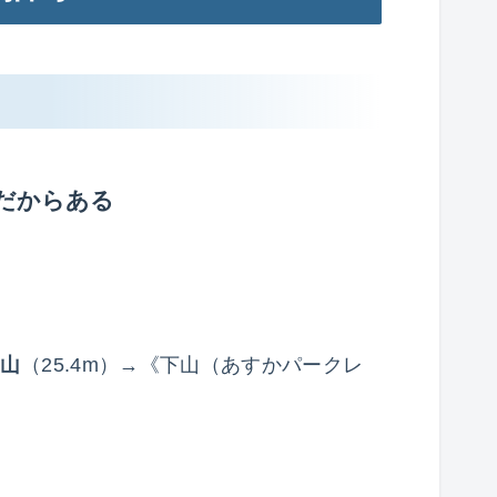
だからある
鳥山
（25.4m）→《下山（あすかパークレ