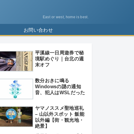
East or west, home is best.
ス
お問い合わせ
平溪線一日周遊券で秘
境駅めぐり｜台北の週
末オフ
数分おきに鳴る
Windowsの謎の通知
音、犯人はWSLだった
ヤマノススメ聖地巡礼
– 山以外スポット 飯能
以外編【街・観光地・
絶景】