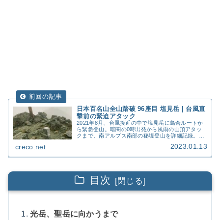
日本百名山全山踏破 96座目 塩見岳 | 台風直
撃前の緊迫アタック
2021年8月、台風接近の中で塩見岳に鳥倉ルートか
ら緊急登山。暗闇の0時出発から風雨の山頂アタッ
クまで、南アルプス南部の秘境登山を詳細記録。ア
クセス、コースタイム、費用、撮影写真40枚を完全
2023.01.13
creco.net
収録。
目次
光岳、聖岳に向かうまで