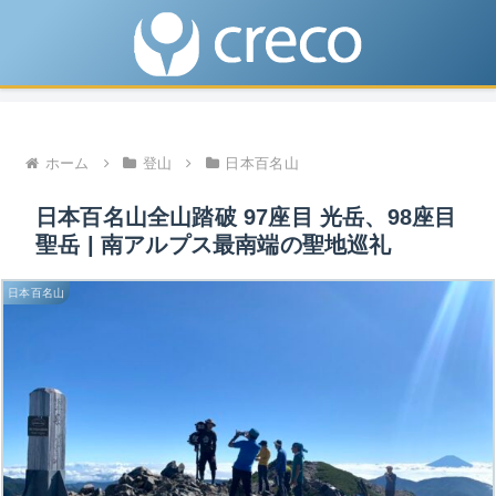
ホーム
登山
日本百名山
日本百名山全山踏破 97座目 光岳、98座目
聖岳 | 南アルプス最南端の聖地巡礼
日本百名山