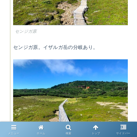
センジガ原
センジガ原。イザルガ岳の分岐あり。
メニュー
ホーム
検索
トップ
サイドバー