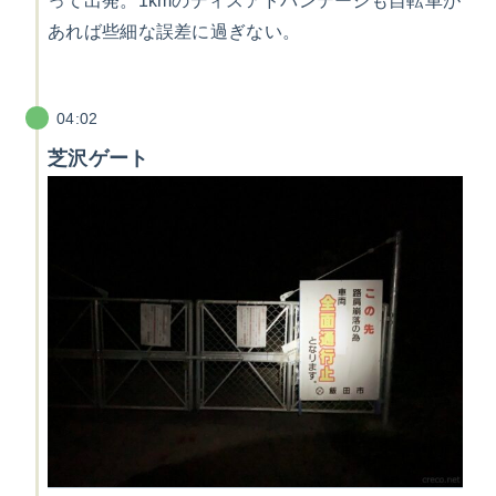
って出発。1kmのディスアドバンテージも自転車が
あれば些細な誤差に過ぎない。
04:02
芝沢ゲート