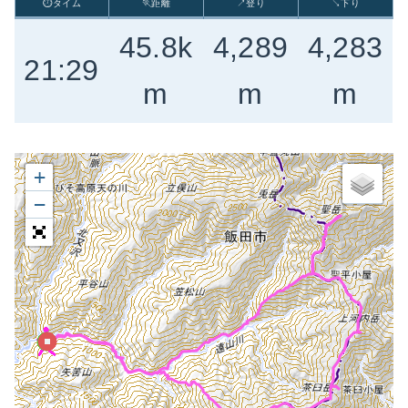
⏱タイム
🏃距離
↗登り
↘下り
45.8k
4,289
4,283
21:29
m
m
m
+
−