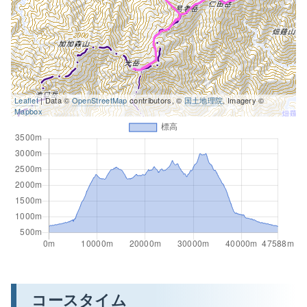
Leaflet
| Data ©
OpenStreetMap
contributors, ©
国土地理院
, Imagery ©
Mapbox
コースタイム